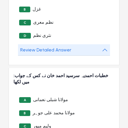
غزل
B
نظم معری
C
نثری نظم
D
Review Detailed Answer
:خطبات احمدیہ سرسید احمد خان نے کس کے جواب
میں لکھا
مولانا شبلی نعمانی
A
مولانا محمد علی جوہر
B
ولیم میور
C