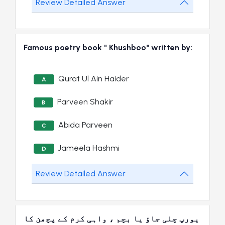
Review Detailed Answer
Famous poetry book " Khushboo" written by:
Qurat Ul Ain Haider
A
Parveen Shakir
B
Abida Parveen
C
Jameela Hashmi
D
Review Detailed Answer
یورپ چلی جاؤ یا بچم ، واہی کرم کے پچھن کا