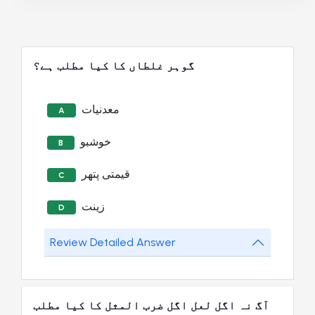
گوہر غلطاں کا کیا مطلب ہے؟
معدنیات
A
خوشبو
B
قیمتی پتھر
C
زینت
D
Review Detailed Answer
آگ نہ اگل لعل اگل ضرب المثل کا کیا مطلب