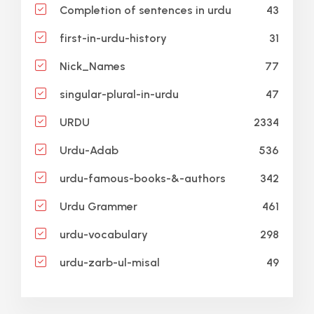
43
Completion of sentences in urdu
31
first-in-urdu-history
77
Nick_Names
47
singular-plural-in-urdu
2334
URDU
536
Urdu-Adab
342
urdu-famous-books-&-authors
461
Urdu Grammer
298
urdu-vocabulary
49
urdu-zarb-ul-misal