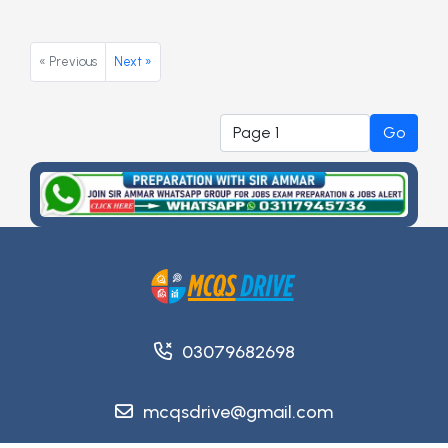
« Previous
Next »
Go
03079682698
mcqsdrive@gmail.com