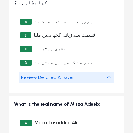
کیا مطلب ہے ؟
یورپ جانا فائدہ مند ہے
A
قسمت سے زیادہ کچھ نہیں ملتا
B
مشرق بہتر ہے
C
سفر سے کامیابی ملتی ہے
D
Review Detailed Answer
What is the real name of Mirza Adeeb:
Mirza Tasadduq Ali
A