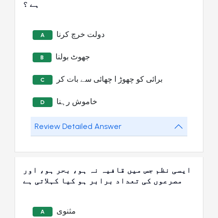
ہے ؟
دولت خرچ کرنا
A
جھوٹ بولنا
B
برائی کو چھوڑ ا چھائی سے بات کر
C
خاموش رہنا
D
Review Detailed Answer
ایسی نظم جس میں قافیہ نہ ہو، بحر ہو، اور
مصرعوں کی تعداد برابر ہو کیا کہلاتی ہے
مثنوی
A